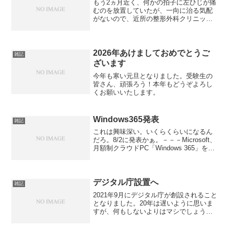
もう2ヵ月近く、何かの拍子に左ひじが痛
むのを放置していたが、一向に治る気配
がないので、近所の整形外科クリニック
に行ってきた。診察の後にレントゲンを
撮ったところ「テニス肘」との診断。加
齢によって腱が痛むのだそうだ。腕に巻
くバンドを処方されたが...
2026年あけましておめでとうご
雑記
ざいます
今年も寒い元旦となりました。受験生の
皆さん、頑張ろう！本年もどうぞよろし
くお願いいたします。
Windows365発表
雑記
これは興味深い。いくらくらいになるん
だろ。8/2に発表かぁ。－－－Microsoft、
月額制クラウドPC「Windows 365」を8
月提供開始。Windows 11にも対応 - PC
Watch
デジタル庁設置へ
雑記
2021年9月にデジタル庁が創設されること
となりました。20年は遅いように思いま
すが、何もしないよりはマシでしょう。
今後はますますIT人材が必要となりま
す。進路に悩んでいる人は、一度本気で