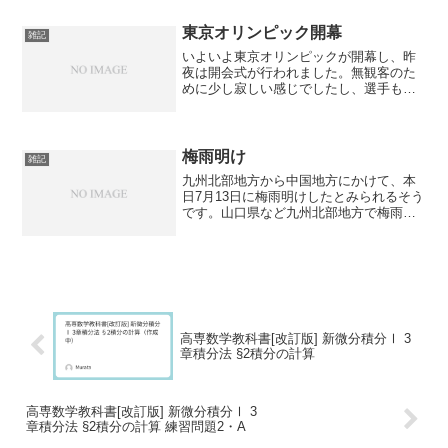
取り組んでみてはいかがでしょうか。
東京オリンピック開幕
雑記
いよいよ東京オリンピックが開幕し、昨
夜は開会式が行われました。無観客のた
めに少し寂しい感じでしたし、選手も出
席者が少なかったですね。でも、折角や
るのだから、選手の皆さんにはぜひ頑張
っていただきたいです。サポートスタッ
フの皆さんも頑張ってくだ...
梅雨明け
雑記
九州北部地方から中国地方にかけて、本
日7月13日に梅雨明けしたとみられるそう
です。山口県など九州北部地方で梅雨明
け(ｔｙｓテレビ山口)で、さっそく暑くな
りました。今度は暑さ対策が必要です
ね。
高専数学教科書[改訂版] 新微分積分Ⅰ 3
章積分法 §2積分の計算
高専数学教科書[改訂版] 新微分積分Ⅰ 3
章積分法 §2積分の計算 練習問題2・A