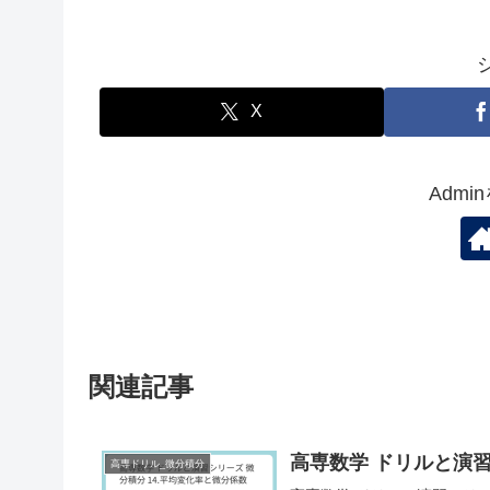
X
Adm
関連記事
高専数学 ドリルと演習
高専ドリル_微分積分