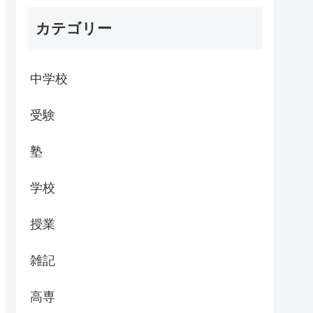
カテゴリー
中学校
受験
塾
学校
授業
雑記
高専