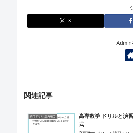
X
Adm
関連記事
高専数学 ドリルと演習
高専ドリル_微分積分
式