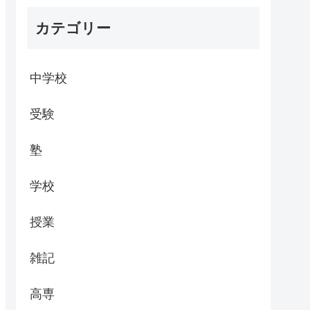
カテゴリー
中学校
受験
塾
学校
授業
雑記
高専