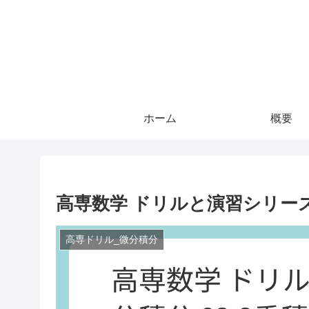
ホーム
概要
高専数学 ドリルと演習シリーズ 微
高専ドリル_微分積分