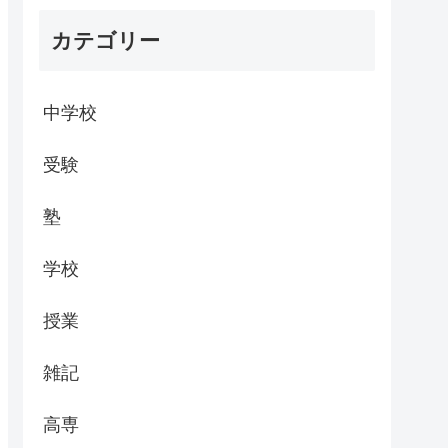
カテゴリー
中学校
受験
塾
学校
授業
雑記
高専