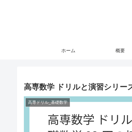
ホーム
概要
高専数学 ドリルと演習シリーズ 
高専ドリル_基礎数学