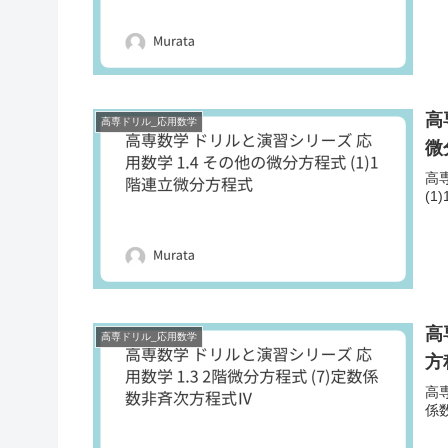
高
高専ドリル_応用数学
微
高
(1
高
高専ドリル_応用数学
方
高専
係