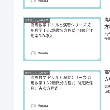
高
高専ドリル_応用数学
方
高専
作
高
高専ドリル_応用数学
方
高専
係