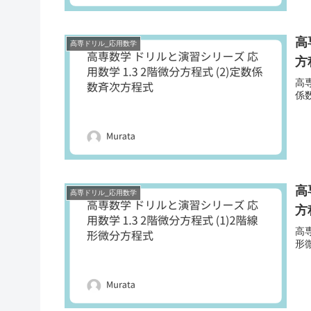
高
高専ドリル_応用数学
方
高専
係
高
高専ドリル_応用数学
方
高専
形