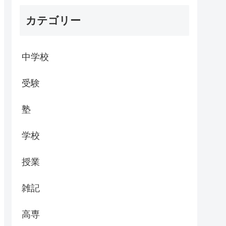
カテゴリー
中学校
受験
塾
学校
授業
雑記
高専