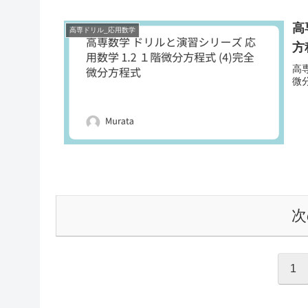
高
高専ドリル_応用数学
方
高専
微
次
1