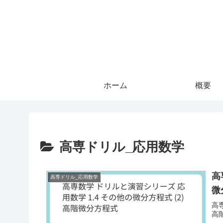
ホーム
概要
高専ドリル_応用数学
高
高専ドリル_応用数学
微
高専
高