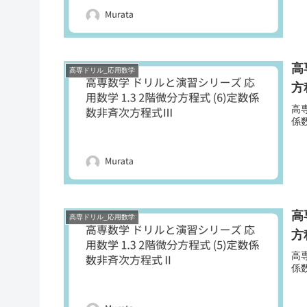
高
高専ドリル_応用数学
方
高専
係
高
高専ドリル_応用数学
方
高専
係